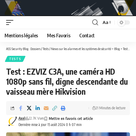
Aa
Font
Resizer
Mentions légales
Mes Favoris
Contact
ASS Security Blog : Dossiers / Tests / News sur les alarmes et les systèmes de sécurité
>
Blog
>
Tests
>
Tes
TESTS
Test : EZVIZ C3A, une caméra HD
1080p sans fil, digne descendante du
vaisseau mère Hikvision
21 Minutes de lecture
Axel
22.7K Vues
Dernière mise à jour 15 août 2024 0 h 07 min