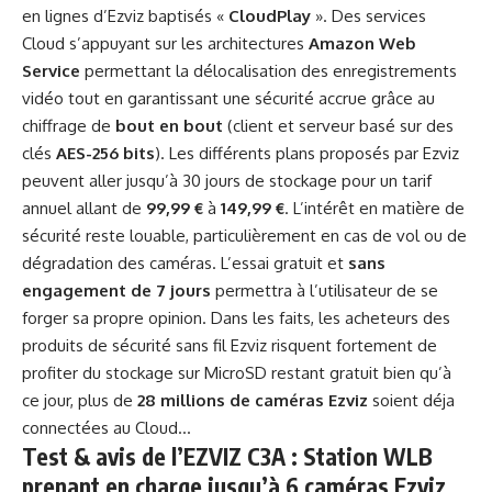
en lignes d’Ezviz baptisés «
CloudPlay
». Des services
Cloud s’appuyant sur les architectures
Amazon Web
Service
permettant la délocalisation des enregistrements
vidéo tout en garantissant une sécurité accrue grâce au
chiffrage de
bout en bout
(client et serveur basé sur des
clés
AES-256 bits
). Les différents plans proposés par Ezviz
peuvent aller jusqu’à 30 jours de stockage pour un tarif
annuel allant de
99,99 €
à
149,99 €
. L’intérêt en matière de
sécurité reste louable, particulièrement en cas de vol ou de
dégradation des caméras. L’essai gratuit et
sans
engagement de 7 jours
permettra à l’utilisateur de se
forger sa propre opinion. Dans les faits, les acheteurs des
produits de sécurité sans fil Ezviz risquent fortement de
profiter du stockage sur MicroSD restant gratuit bien qu’à
ce jour, plus de
28 millions de caméras Ezviz
soient déja
connectées au Cloud…
Test & avis de l’EZVIZ C3A : Station WLB
prenant en charge jusqu’à 6 caméras Ezviz