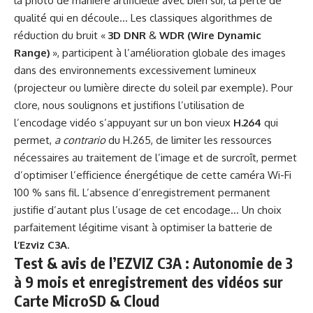
la photo de manière artificielle avec bien sûr, la perte de
qualité qui en découle… Les classiques algorithmes de
réduction du bruit «
3D DNR
&
WDR (Wire Dynamic
Range)
», participent à l’amélioration globale des images
dans des environnements excessivement lumineux
(projecteur ou lumière directe du soleil par exemple). Pour
clore, nous soulignons et justifions l’utilisation de
l’encodage vidéo s’appuyant sur un bon vieux
H.264
qui
permet,
a contrario
du H.265, de limiter les ressources
nécessaires au traitement de l’image et de surcroît, permet
d’optimiser l’efficience énergétique de cette caméra Wi-Fi
100 % sans fil. L’absence d’enregistrement permanent
justifie d’autant plus l’usage de cet encodage… Un choix
parfaitement légitime visant à optimiser la batterie de
l’Ezviz C3A
.
Test & avis de l’EZVIZ C3A : Autonomie de 3
à 9 mois et enregistrement des vidéos sur
Carte MicroSD & Cloud