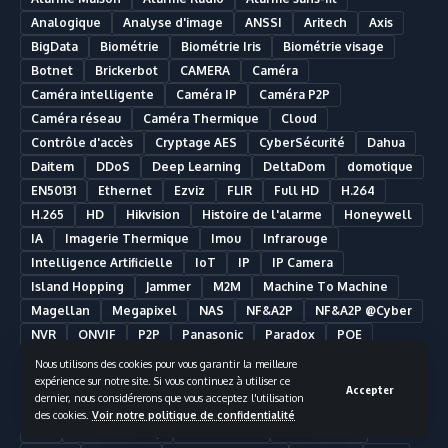
Analogique
Analyse d'image
ANSSI
Aritech
Axis
BigData
Biométrie
Biométrie Iris
Biométrie visage
Botnet
Brickerbot
CAMERA
Caméra
Caméra intelligente
Caméra IP
Caméra P2P
Caméra réseau
Caméra Thermique
Cloud
Contrôle d'accès
Cryptage AES
CyberSécurité
Dahua
Daitem
DDoS
Deep Learning
DeltaDom
domotique
EN50131
Ethernet
Ezviz
FLIR
Full HD
H.264
H.265
HD
Hikvision
Histoire de l'alarme
Honeywell
IA
Imagerie Thermique
Imou
Infrarouge
Intelligence Artificielle
IoT
IP
IP Camera
Island Hopping
Jammer
M2M
Machine To Machine
Magellan
Megapixel
NAS
NF&A2P
NF&A2P @Cyber
NVR
ONVIF
P2P
Panasonic
Paradox
POE
PowerMaster
Radio Frequency
RAID
Nous utilisons des cookies pour vous garantir la meilleure
expérience sur notre site. Si vous continuez à utiliser ce
Reconnaissance faciale
RFID
RGPD
Risco
RJ45
Accepter
dernier, nous considérerons que vous acceptez l'utilisation
Rolling Code
RTC
SDR
Securité
Seriee
Shodan
des cookies.
Voir notre politique de confidentialité
SIA
Smart Building
Smart Home
Smartphone