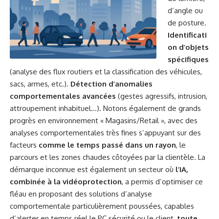
d’angle ou
de posture.
Identificati
on d’objets
spécifiques
(analyse des flux routiers et la classification des véhicules,
sacs, armes, etc.).
Détection d’anomalies
comportementales avancées
(gestes agressifs, intrusion,
attroupement inhabituel…). Notons également de grands
progrès en environnement « Magasins/Retail », avec des
analyses comportementales très fines s’appuyant sur des
facteurs
comme le temps passé dans un rayon
, le
parcours et les zones chaudes côtoyées par la clientèle. La
démarque inconnue est également un secteur où
l’IA,
combinée à la vidéoprotection
, a permis d’optimiser ce
fléau en proposant des solutions d’analyse
comportementale particulièrement poussées, capables
d’alerter en temps réel le PC sécurité ou le client,
toute