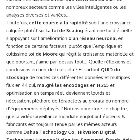
nombreux secteurs comme les villes intelligentes ou les
analyses diverses et variées…
Toutefois,
cette course à la rapidité
subit une croissance
calquée plutôt sur
la loi de Scaling
étant une loi d’échelle
s’appuyant sur l’amélioration
d’un réseau neuronal
en
fonction de certains facteurs, plutôt que l’empirique et
cultissime
loi de Moore
qui régit la croissance matérielle et
que pourtant, j’aime par-dessus tout… Quelle réflexions et
conclusions en tirer de tout cela ? Et surtout
QUID du
stockage
de toutes ces différentes données et multiples
flux en 4K qui,
malgré les encodages en H.265
et
optimisation en temps réel, deviennent lourds et
nécessitent pléthore de téraoctets au prorata du nombre
d’équipements déployés ? Notons pour clore ce chapitre,
que la vidéosurveillance mondiale englobant éditeurs &
fabricants est toujours tenue par les mêmes acteurs
comme
Dahua Technology Co., Hikvision Digital
Technology, Hanwha Vision (ex. Samsung), Bosch, Axis,