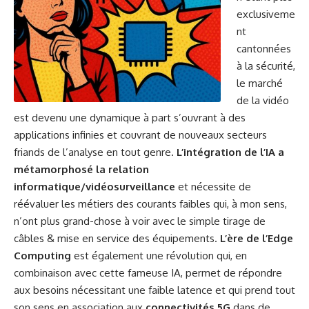
exclusiveme
nt
cantonnées
à la sécurité,
le marché
de la vidéo
est devenu une dynamique à part s’ouvrant à des
applications infinies et couvrant de nouveaux secteurs
friands de l’analyse en tout genre.
L’intégration de l’IA a
métamorphosé la relation
informatique/vidéosurveillance
et nécessite de
réévaluer les métiers des courants faibles qui, à mon sens,
n’ont plus grand-chose à voir avec le simple tirage de
câbles & mise en service des équipements.
L’ère de l’Edge
Computing
est également une révolution qui, en
combinaison avec cette fameuse IA, permet de répondre
aux besoins nécessitant une faible latence et qui prend tout
son sens en association aux
connectivités 5G
dans de