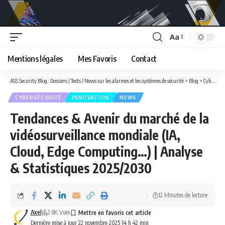
Aa
Font
Resizer
Mentions légales
Mes Favoris
Contact
ASS Security Blog : Dossiers / Tests / News sur les alarmes et les systèmes de sécurité
>
Blog
>
Cybersécurité
CYBERSÉCURITÉ
INNOVATION
NEWS
Tendances & Avenir du marché de la
vidéosurveillance mondiale (IA,
Cloud, Edge Computing…) | Analyse
& Statistiques 2025/2030
12 Minutes de lecture
Axel
2.8K Vues
Dernière mise à jour 22 novembre 2025 14 h 42 min