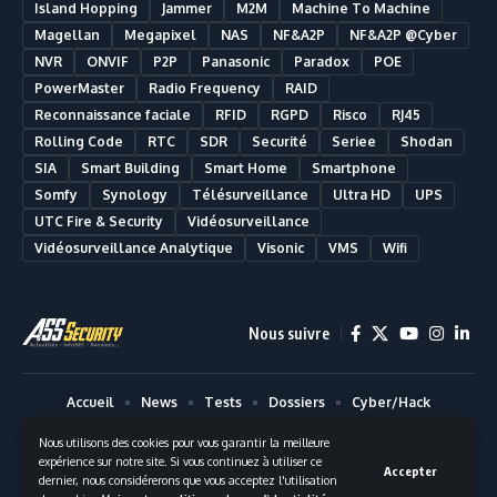
Island Hopping
Jammer
M2M
Machine To Machine
Magellan
Megapixel
NAS
NF&A2P
NF&A2P @Cyber
NVR
ONVIF
P2P
Panasonic
Paradox
POE
PowerMaster
Radio Frequency
RAID
Reconnaissance faciale
RFID
RGPD
Risco
RJ45
Rolling Code
RTC
SDR
Securité
Seriee
Shodan
SIA
Smart Building
Smart Home
Smartphone
Somfy
Synology
Télésurveillance
Ultra HD
UPS
UTC Fire & Security
Vidéosurveillance
Vidéosurveillance Analytique
Visonic
VMS
Wifi
Nous suivre
Accueil
News
Tests
Dossiers
Cyber/Hack
Innovation
Vintage
Mentions légales
Contact
Nous utilisons des cookies pour vous garantir la meilleure
expérience sur notre site. Si vous continuez à utiliser ce
© Copyright 2013 - 2025
| Blog Alarme & Vidéosurveillance |
ASS
Accepter
dernier, nous considérerons que vous acceptez l'utilisation
Security Solutions Nantes
| 2 Rue Crucy - 44000 Nantes | E-mail :