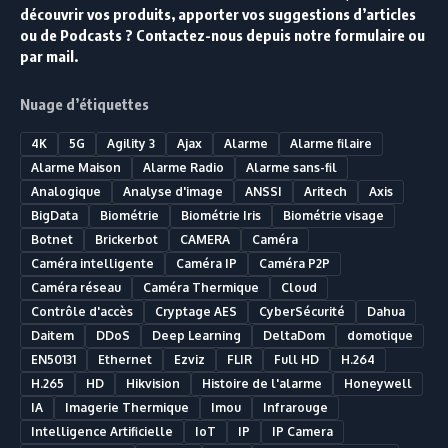
découvrir vos produits, apporter vos suggestions d’articles
ou de Podcasts ? Contactez-nous depuis notre formulaire ou
par mail.
Nuage d’étiquettes
4K
5G
Agility 3
Ajax
Alarme
Alarme filaire
Alarme Maison
Alarme Radio
Alarme sans-fil
Analogique
Analyse d'image
ANSSI
Aritech
Axis
BigData
Biométrie
Biométrie Iris
Biométrie visage
Botnet
Brickerbot
CAMERA
Caméra
Caméra intelligente
Caméra IP
Caméra P2P
Caméra réseau
Caméra Thermique
Cloud
Contrôle d'accès
Cryptage AES
CyberSécurité
Dahua
Daitem
DDoS
Deep Learning
DeltaDom
domotique
EN50131
Ethernet
Ezviz
FLIR
Full HD
H.264
H.265
HD
Hikvision
Histoire de l'alarme
Honeywell
IA
Imagerie Thermique
Imou
Infrarouge
Intelligence Artificielle
IoT
IP
IP Camera