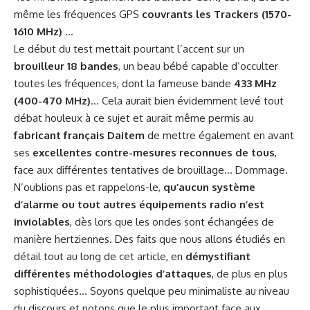
même les fréquences GPS
couvrants les Trackers (1570-
1610 MHz)
…
Le début du test mettait pourtant l’accent sur un
brouilleur 18 bandes
, un beau bébé capable d’occulter
toutes les fréquences, dont la fameuse bande
433 MHz
(400-470 MHz)
… Cela aurait bien évidemment levé tout
débat houleux à ce sujet et aurait même permis au
fabricant français Daitem
de mettre également en avant
ses
excellentes contre-mesures reconnues de tous
,
face aux différentes tentatives de brouillage… Dommage.
N’oublions pas et rappelons-le,
qu’aucun système
d’alarme ou tout autres équipements radio n’est
inviolables
, dès lors que les ondes sont échangées de
manière hertziennes. Des faits que nous allons étudiés en
détail tout au long de cet article, en
démystifiant
différentes méthodologies d’attaques
, de plus en plus
sophistiquées… Soyons quelque peu minimaliste au niveau
du discours et notons que le plus important face aux