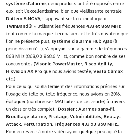
système d’alarme
, deux produits ont été opposés entre
eux, soit l’excellentissime, bien que vieillissante centrale
Daitem E-NOVA
, s’appuyant sur la technologie «
TwinBand®
», utilisant les fréquences
433 et 868 MHz
tout comme la marque Tecnoalarm, et le très novateur que
l’on ne présente plus,
système d’alarme Hub Ajax
(à
peine dissimulé…), s’appuyant sur la gamme de fréquences
868 MHz (868,0 à 868,6 MHz), comme bon nombre de ses
concurrentes (
Visonic PowerMaster
,
Risco Agility
,
Hikvision AX Pro
que nous avions testée,
Vesta Climax
etc.).
Pour ceux qui souhaiteraient des informations précises sur
l’usage de telle ou telle fréquence, nous avions en 2016,
épiloguer (nombreuses MAJ faites de cet article) à travers
un dossier très complet :
Dossier : Alarmes sans-fil,
Brouillage alarme, Piratage, Vulnérabilités, Replay-
Attack, Perturbation, Fréquences 433 ou 868 MHz
…
Pour en revenir à notre vidéo ayant quelque peu agité la