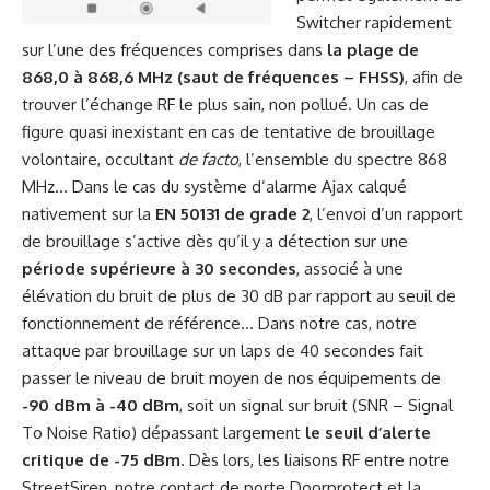
Switcher rapidement
sur l’une des fréquences comprises dans
la plage de
868,0 à 868,6 MHz (saut de fréquences – FHSS)
, afin de
trouver l’échange RF le plus sain, non pollué. Un cas de
figure quasi inexistant en cas de tentative de brouillage
volontaire, occultant
de facto
, l’ensemble du spectre 868
MHz… Dans le cas du système d’alarme Ajax calqué
nativement sur la
EN 50131 de grade 2
, l’envoi d’un rapport
de brouillage s’active dès qu’il y a détection sur une
période supérieure à 30 secondes
, associé à une
élévation du bruit de plus de 30 dB par rapport au seuil de
fonctionnement de référence… Dans notre cas, notre
attaque par brouillage sur un laps de 40 secondes fait
passer le niveau de bruit moyen de nos équipements de
-90 dBm à -40 dBm
, soit un signal sur bruit (SNR – Signal
To Noise Ratio) dépassant largement
le seuil d’alerte
critique de -75 dBm
. Dès lors, les liaisons RF entre notre
StreetSiren, notre contact de porte Doorprotect et la