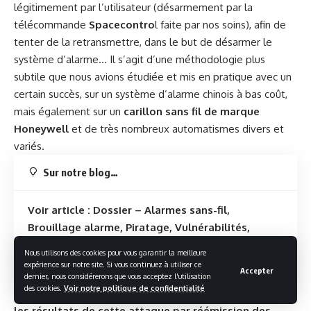
légitimement par l’utilisateur (désarmement par la
télécommande
Spacecontro
l faite par nos soins), afin de
tenter de la retransmettre, dans le but de désarmer le
système d’alarme… Il s’agit d’une méthodologie plus
subtile que nous avions étudiée et mis en pratique avec un
certain succès, sur un système d’alarme chinois à bas coût,
mais également sur un
carillon sans fil de marque
Honeywell
et de très nombreux automatismes divers et
variés.
Sur notre blog…
Voir article : Dossier – Alarmes sans-fil,
Brouillage alarme, Piratage, Vulnérabilités,
Replay-Attack, Perturbation, Fréquences 433 ou
Nous utilisons des cookies pour vous garantir la meilleure
868 MHz
…
expérience sur notre site. Si vous continuez à utiliser ce
Accepter
dernier, nous considérerons que vous acceptez l'utilisation
des cookies.
Voir notre politique de confidentialité
Dans cet article mis à jours récemment,
nous découvrions
les résultats de cette attaque par réémission des