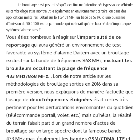
Le brouillage n’est pas utilisé qu’à des fins malintentionnés types vol de véhicule
ou cambriolage et se montre utile également en environnement carcéral ou dans des
applications militaires. Détail sur le TG-101 MH, un bébé de 58 KG d’une puissance
d’émission de 50 à 100 watts par bande, qui ne ferait qu’une bouché de n’importe quel
système d’alarme sans fil…
Vous étiez nombreux à réagir sur
l’impartialité de ce
reportage
qui aura généré un environnement de test
favorable au système d’alarme Daitem avec un brouillage
exclusif sur la bande de fréquences 868 MHz,
excluant les
brouilleurs occultant la plage de fréquence
433 MHz/868 MHz
… Lors de notre article sur les
méthodologies de brouillage sorties en 2016 dans sa
première version, nous expliquons de manière factuelle que
l’usage de
deux fréquences éloignées
était certes très
pertinent pour les perturbations environnantes du quotidien
(télécommande portail, volet, etc.) mais qu’hélas, la réalité
du terrain faisait part d’un grand nombre d’actes de
brouillage sur un large spectre dont la fameuse bande
433 MHz mais également
les bandes GSM/CDMA, LTE
et