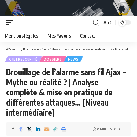
Aa
Font
Resizer
Mentions légales
Mes Favoris
Contact
ASS Security Blog : Dossiers / Tests / News sur les alarmes et les systèmes de sécurité
>
Blog
>
Cybersécurité
CYBERSÉCURITÉ
DOSSIERS
NEWS
Brouillage de l’alarme sans fil Ajax –
Mythe ou réalité ? | Analyse
complète & mise en pratique de
différentes attaques… [Niveau
intermédiaire]
37 Minutes de lecture