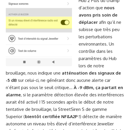
Hub 2 Plus du champ
d’action que
nous
avons pris soin de
déplacer
afin qu’il ne
subisse que très peu
les perturbations
environnantes. Un
contrôle dans les
paramètres du Hub
lors de notre
brouillage, nous indique une
atténuation des signaux de
-5 dB
sur celui-ci, ne générant donc aucune alerte car
n’étant pas sous le seuil critique…
À -9 dBm, ça partait en
alarme
, si le paramètre détection élevée des interférences
aurait été activé ! 15 secondes après le début de notre
tentative de brouillage, la StreetSiren S de gamme
Superior (
bientôt certifiée NF&A2P !
) détecte de manière
autonome un niveau très élevé d’interférence Jeweller