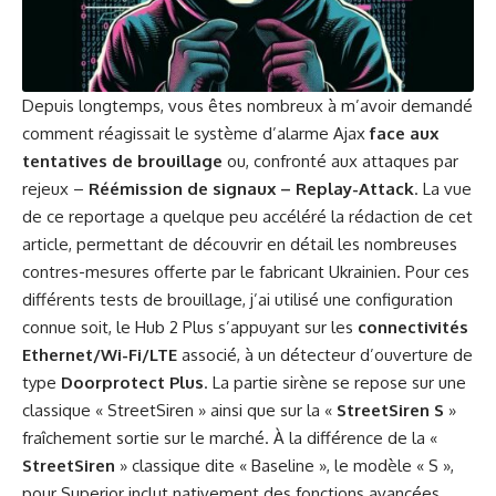
Depuis longtemps, vous êtes nombreux à m’avoir demandé
comment réagissait le système d’alarme Ajax
face aux
tentatives de brouillage
ou, confronté aux attaques par
rejeux –
Réémission de signaux – Replay-Attack
. La vue
de ce reportage a quelque peu accéléré la rédaction de cet
article, permettant de découvrir en détail les nombreuses
contres-mesures offerte par le fabricant Ukrainien. Pour ces
différents tests de brouillage, j’ai utilisé une configuration
connue soit, le Hub 2 Plus s’appuyant sur les
connectivités
Ethernet/Wi-Fi/LTE
associé, à un détecteur d’ouverture de
type
Doorprotect Plus
. La partie sirène se repose sur une
classique « StreetSiren » ainsi que sur la «
StreetSiren S
»
fraîchement sortie sur le marché. À la différence de la «
StreetSiren
» classique dite « Baseline », le modèle « S »,
pour Superior inclut nativement des fonctions avancées