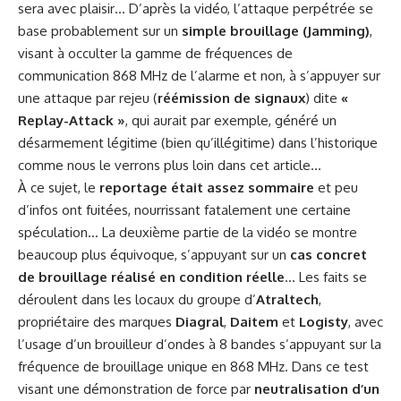
sera avec plaisir… D’après la vidéo, l’attaque perpétrée se
base probablement sur un
simple brouillage (Jamming)
,
visant à occulter la gamme de fréquences de
communication 868 MHz de l’alarme et non, à s’appuyer sur
une attaque par rejeu (
réémission de signaux
) dite
«
Replay-Attack »
, qui aurait par exemple, généré un
désarmement légitime (bien qu’illégitime) dans l’historique
comme nous le verrons plus loin dans cet article…
À ce sujet, le
reportage était assez sommaire
et peu
d’infos ont fuitées, nourrissant fatalement une certaine
spéculation… La deuxième partie de la vidéo se montre
beaucoup plus équivoque, s’appuyant sur un
cas concret
de brouillage réalisé en condition réelle
… Les faits se
déroulent dans les locaux du groupe d’
Atraltech
,
propriétaire des marques
Diagral
,
Daitem
et
Logisty
, avec
l’usage d’un brouilleur d’ondes à 8 bandes s’appuyant sur la
fréquence de brouillage unique en 868 MHz. Dans ce test
visant une démonstration de force par
neutralisation d’un