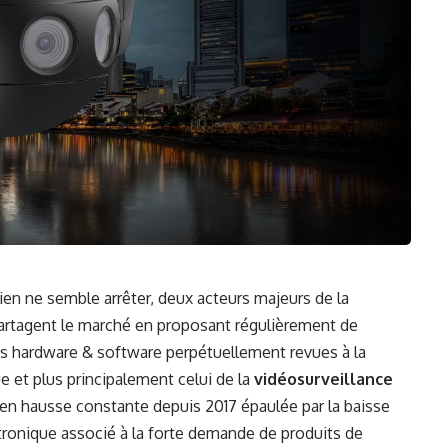
ien ne semble arrêter, deux acteurs majeurs de la
partagent le marché en proposant régulièrement de
s hardware & software perpétuellement revues à la
e et plus principalement celui de la
vidéosurveillance
 en hausse constante depuis 2017 épaulée par la baisse
ctronique associé à la forte demande de produits de