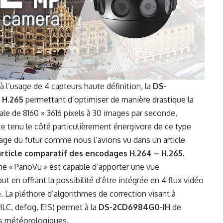
 l’usage de 4 capteurs haute définition, la
DS-
e
H.265
permettant d’optimiser de manière drastique la
le de 8160 × 3616 pixels à 30 images par seconde,
 tenu le côté particulièrement énergivore de ce type
age du futur comme nous l’avions vu dans un article
article
comparatif des encodages H.264 – H.265
.
 « PanoVu » est capable d’apporter une vue
t en offrant la possibilité d’être intégrée en 4 flux vidéo
. La pléthore d’algorithmes de correction visant à
HLC, defog, EIS) permet à la
DS-2CD6984G0-IH
de
s météorologiques.