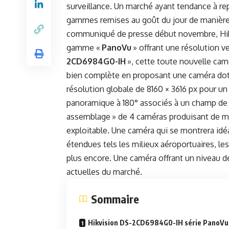
surveillance. Un marché ayant tendance à re
gammes remises au goût du jour de manière a
communiqué de presse début novembre, Hikv
gamme «
PanoVu
» offrant une résolution v
2CD6984G0-IH
», cette toute nouvelle cam
bien complète en proposant une caméra do
résolution globale de 8160 × 3616 px pour un 
panoramique à 180° associés à un champ de v
assemblage » de 4 caméras produisant de ma
exploitable. Une caméra qui se montrera id
étendues tels les milieux aéroportuaires, le
plus encore. Une caméra offrant un niveau d
actuelles du marché.
Sommaire
Hikvision DS-2CD6984G0-IH série PanoVu 