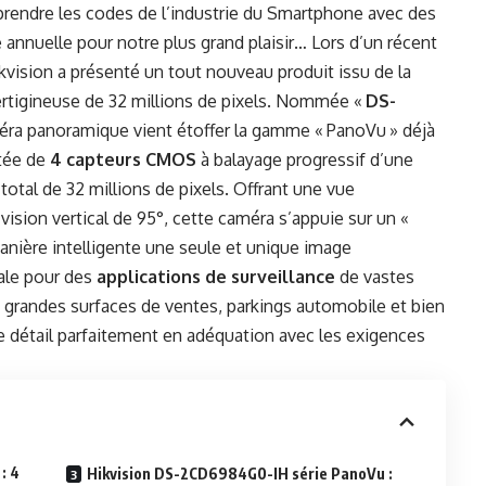
prendre les codes de l’industrie du Smartphone avec des
nnuelle pour notre plus grand plaisir… Lors d’un récent
ision a présenté un tout nouveau produit issu de la
ertigineuse de 32 millions de pixels. Nommée «
DS-
éra panoramique vient étoffer la gamme « PanoVu » déjà
tée de
4 capteurs CMOS
à balayage progressif d’une
total de 32 millions de pixels. Offrant une vue
ision vertical de 95°, cette caméra s’appuie sur un «
nière intelligente une seule et unique image
éale pour des
applications de surveillance
de vastes
s grandes surfaces de ventes, parkings automobile et bien
e détail parfaitement en adéquation avec les exigences
: 4
Hikvision DS-2CD6984G0-IH série PanoVu :