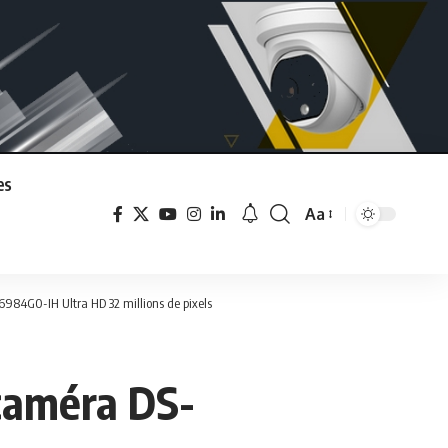
es
Aa
Font
Resizer
984G0-IH Ultra HD 32 millions de pixels
 caméra DS-