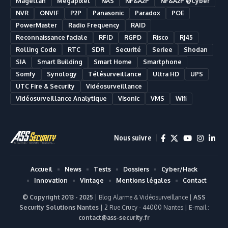
Magellan
Megapixel
NAS
NF&A2P
NF&A2P @Cyber
NVR
ONVIF
P2P
Panasonic
Paradox
POE
PowerMaster
Radio Frequency
RAID
Reconnaissance faciale
RFID
RGPD
Risco
RJ45
Rolling Code
RTC
SDR
Securité
Seriee
Shodan
SIA
Smart Building
Smart Home
Smartphone
Somfy
Synology
Télésurveillance
Ultra HD
UPS
UTC Fire & Security
Vidéosurveillance
Vidéosurveillance Analytique
Visonic
VMS
Wifi
Nous suivre
Accueil
News
Tests
Dossiers
Cyber/Hack
Innovation
Vintage
Mentions légales
Contact
© Copyright 2013 - 2025
| Blog Alarme & Vidéosurveillance |
ASS
Security Solutions Nantes
| 2 Rue Crucy - 44000 Nantes | E-mail :
contact@ass-security.fr