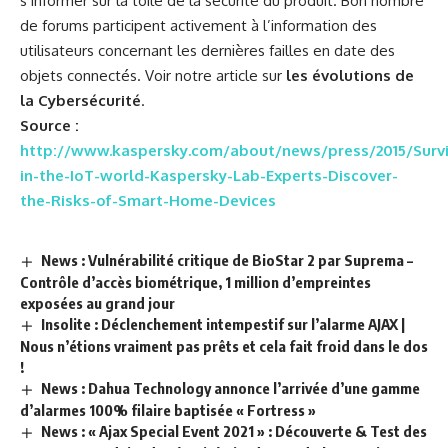
s’informer sur la toile de la sécurité du produit. Bon nombre
de forums participent activement à l’information des
utilisateurs concernant les dernières failles en date des
objets connectés. Voir notre article sur
les évolutions de
la Cybersécurité
.
Source :
http://www.kaspersky.com/about/news/press/2015/Survi
in-the-IoT-world-Kaspersky-Lab-Experts-Discover-
the-Risks-of-Smart-Home-Devices
News : Vulnérabilité critique de BioStar 2 par Suprema –
Contrôle d’accès biométrique, 1 million d’empreintes
exposées au grand jour
Insolite : Déclenchement intempestif sur l’alarme AJAX |
Nous n’étions vraiment pas prêts et cela fait froid dans le dos
!
News : Dahua Technology annonce l’arrivée d’une gamme
d’alarmes 100% filaire baptisée « Fortress »
News : « Ajax Special Event 2021 » : Découverte & Test des