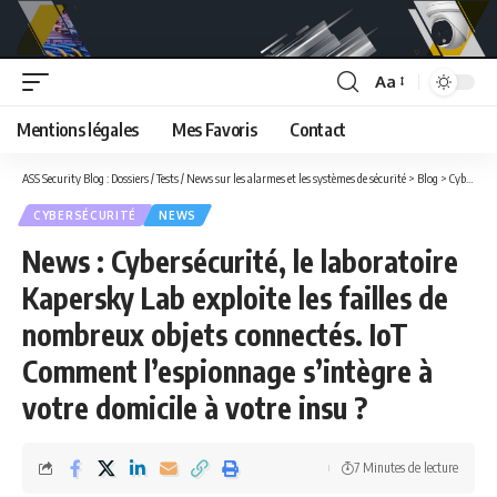
Aa
Font
Resizer
Mentions légales
Mes Favoris
Contact
ASS Security Blog : Dossiers / Tests / News sur les alarmes et les systèmes de sécurité
>
Blog
>
Cybersécurité
CYBERSÉCURITÉ
NEWS
News : Cybersécurité, le laboratoire
Kapersky Lab exploite les failles de
nombreux objets connectés. IoT
Comment l’espionnage s’intègre à
votre domicile à votre insu ?
7 Minutes de lecture