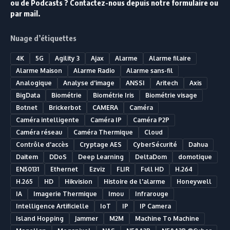
ou de Podcasts ? Contactez-nous depuis notre formulaire ou
par mail.
Nuage d’étiquettes
4K
5G
Agility 3
Ajax
Alarme
Alarme filaire
Alarme Maison
Alarme Radio
Alarme sans-fil
Analogique
Analyse d'image
ANSSI
Aritech
Axis
BigData
Biométrie
Biométrie Iris
Biométrie visage
Botnet
Brickerbot
CAMERA
Caméra
Caméra intelligente
Caméra IP
Caméra P2P
Caméra réseau
Caméra Thermique
Cloud
Contrôle d'accès
Cryptage AES
CyberSécurité
Dahua
Daitem
DDoS
Deep Learning
DeltaDom
domotique
EN50131
Ethernet
Ezviz
FLIR
Full HD
H.264
H.265
HD
Hikvision
Histoire de l'alarme
Honeywell
IA
Imagerie Thermique
Imou
Infrarouge
Intelligence Artificielle
IoT
IP
IP Camera
Island Hopping
Jammer
M2M
Machine To Machine